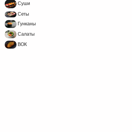
Суши
Сеты
Гунканы
Салаты
ВОК