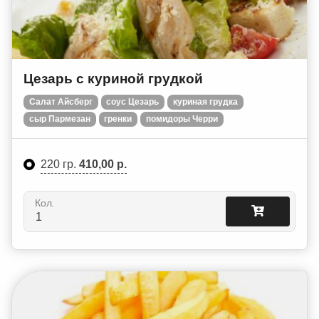
Цезарь с куриной грудкой
Салат Айсберг
соус Цезарь
куриная грудка
сыр Пармезан
гренки
помидоры Черри
220 гр.
410,00 р.
Кол.