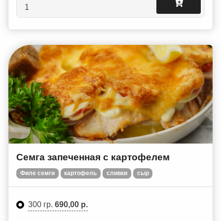
Семга запеченная с картофелем
Филе семги
картофель
сливки
сыр
300 гр.
690,00 р.