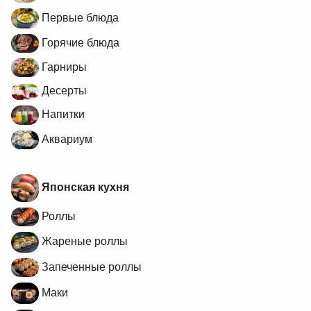
Первые блюда
Горячие блюда
Гарниры
Десерты
Напитки
Аквариум
Японская кухня
Роллы
Жареные роллы
Запеченные роллы
Маки