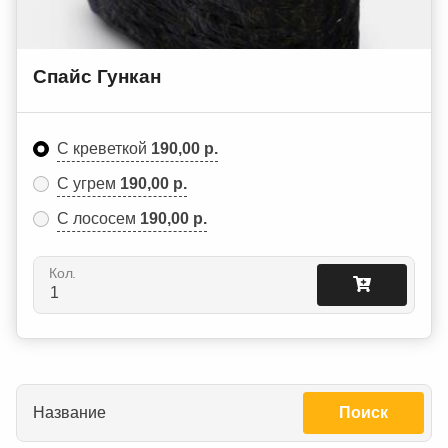
Спайс Гункан
С креветкой
190,00 р.
С угрем
190,00 р.
С лососем
190,00 р.
Кол.
Название
Поиск