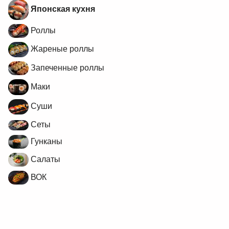
Японская кухня
Роллы
Жареные роллы
Запеченные роллы
Маки
Суши
Сеты
Гунканы
Салаты
ВОК