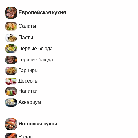
Европейская кухня
Салаты
Пасты
Первые блюда
Горячие блюда
Гарниры
Десерты
Напитки
Аквариум
Японская кухня
Роллы