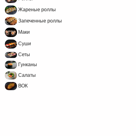
Жареные роллы
Запеченные роллы
Маки
Суши
Сеты
Гунканы
Салаты
ВОК