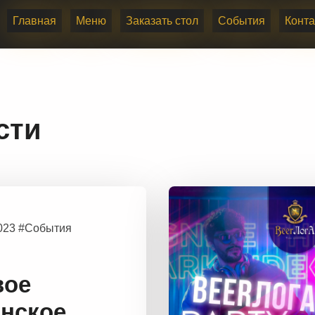
Главная
Меню
Заказать стол
События
Конта
сти
2023 #События
вое
нское