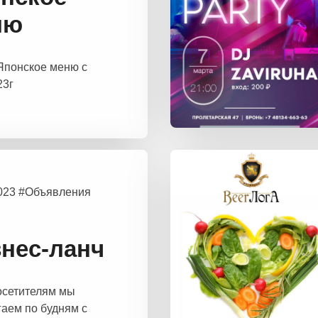
ню
Японское меню с
23г
2023 #Объявления
нес-ланч
осетителям мы
аем по будням с