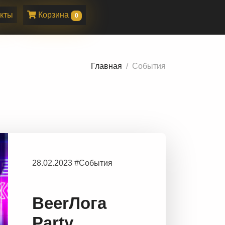
кты
Корзина
0
Главная
События
28.02.2023 #События
BeerЛога
Party