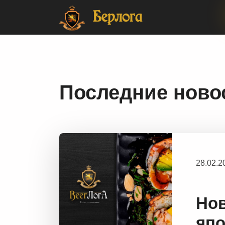
Главная
События
Берлога
Последние ново
28.02.
Но
япо