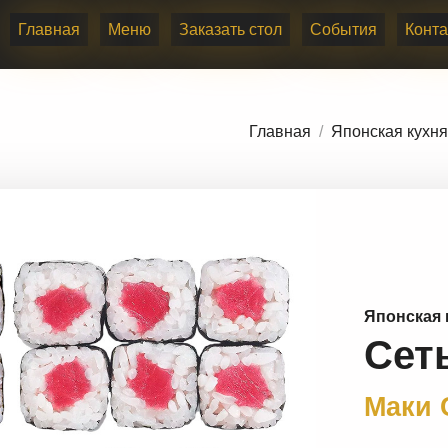
 - Маки Сет
Главная
Меню
Заказать стол
События
Конта
Главная
Японская кухня
Японская 
Сет
Маки 