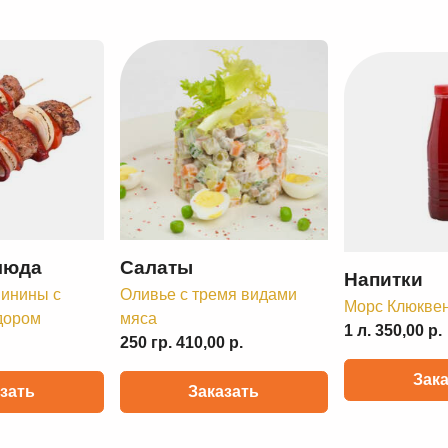
люда
Салаты
Напитки
инины с
Оливье с тремя видами
Морс Клюкве
дором
мяса
1 л. 350,00 р.
250 гр. 410,00 р.
Зак
зать
Заказать