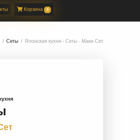
кты
Корзина
0
Сеты
Японская кухня - Сеты - Маки Сет
кухня
ы
Сет