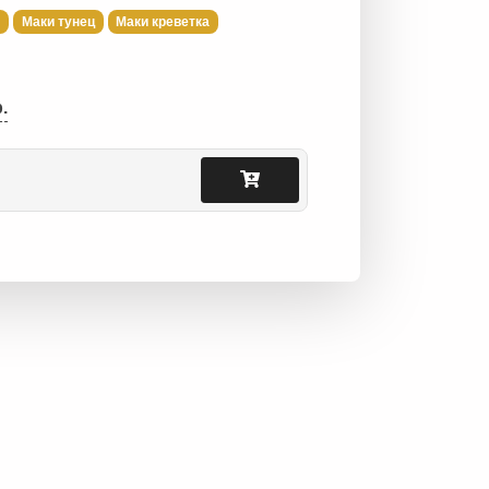
ь
Маки тунец
Маки креветка
.