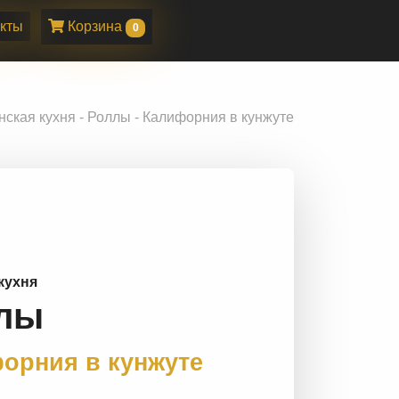
кты
Корзина
0
нская кухня - Роллы - Калифорния в кунжуте
кухня
лы
орния в кунжуте