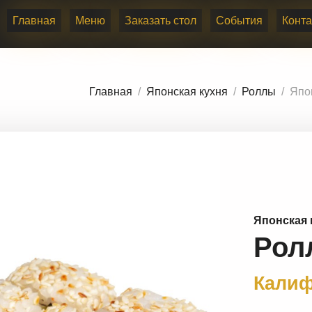
ллы - Калифорния в кунжуте
Главная
Меню
Заказать стол
События
Конта
Главная
Японская кухня
Роллы
Япо
Японская 
Рол
Калиф