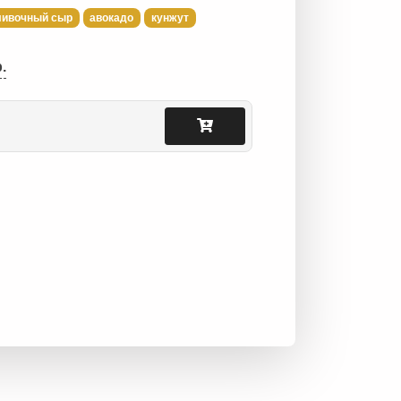
ливочный сыр
авокадо
кунжут
.