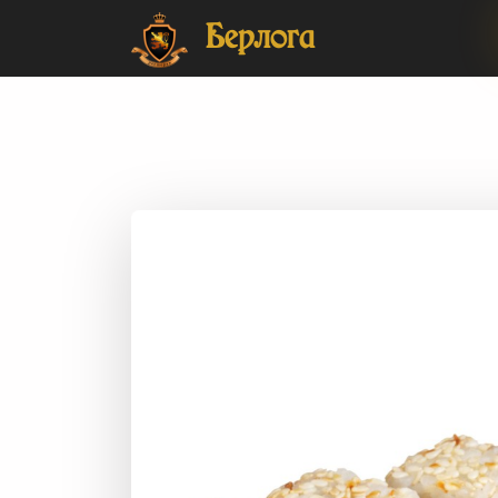
Главная
Японская кухня
Роллы
Японская кухня - Ро
Берлога