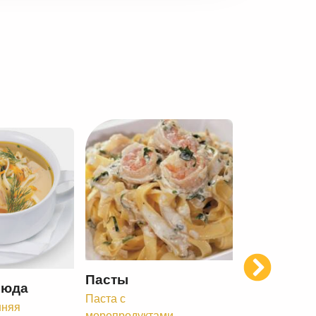
Next
Пасты
люда
Паста с
шняя
морепродуктами