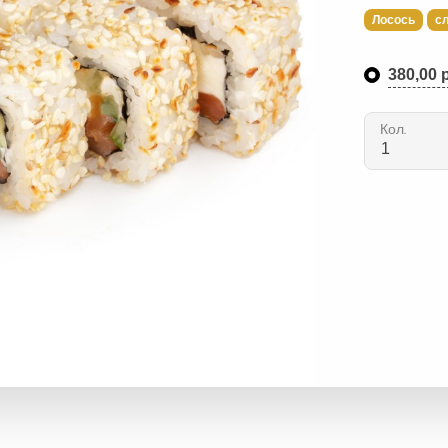
Лосось
с
380,00 р
Кол.